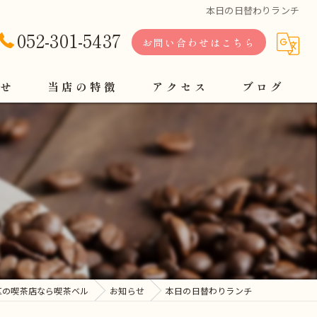
本日の日替わりランチ
052-301-5437
お問い合わせはこちら
せ
当店の特徴
アクセス
ブログ
軽食
定食
コーヒー
モーニング
ランチ
区の喫茶店なら喫茶ベル
お知らせ
本日の日替わりランチ