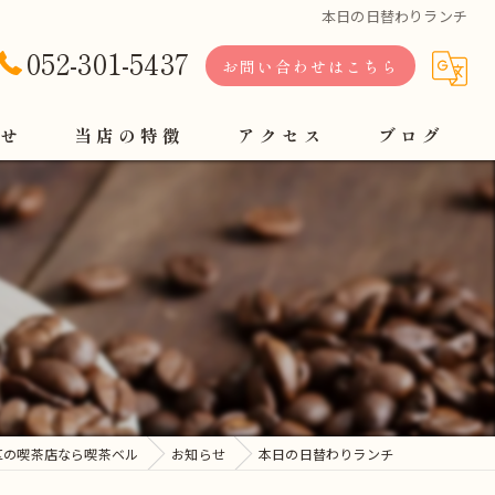
本日の日替わりランチ
052-301-5437
お問い合わせはこちら
せ
当店の特徴
アクセス
ブログ
軽食
定食
コーヒー
モーニング
ランチ
区の喫茶店なら喫茶ベル
お知らせ
本日の日替わりランチ