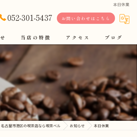
本日休業
052-301-5437
お問い合わせはこちら
せ
当店の特徴
アクセス
ブログ
軽食
定食
コーヒー
モーニング
ランチ
名古屋市港区の喫茶店なら喫茶ベル
お知らせ
本日休業