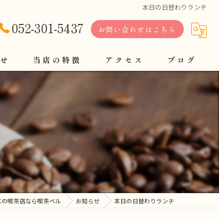
本日の日替わりランチ
052-301-5437
お問い合わせはこちら
せ
当店の特徴
アクセス
ブログ
軽食
定食
コーヒー
モーニング
ランチ
区の喫茶店なら喫茶ベル
お知らせ
本日の日替わりランチ