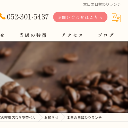
本日の日替わりランチ
052-301-5437
お問い合わせはこちら
せ
当店の特徴
アクセス
ブログ
軽食
定食
コーヒー
モーニング
ランチ
区の喫茶店なら喫茶ベル
お知らせ
本日の日替わりランチ