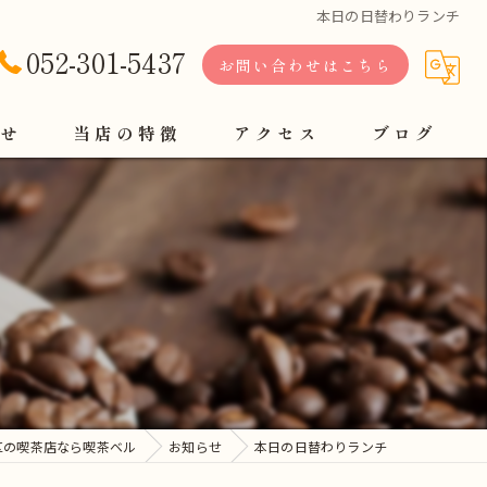
本日の日替わりランチ
052-301-5437
お問い合わせはこちら
せ
当店の特徴
アクセス
ブログ
軽食
定食
コーヒー
モーニング
ランチ
区の喫茶店なら喫茶ベル
お知らせ
本日の日替わりランチ