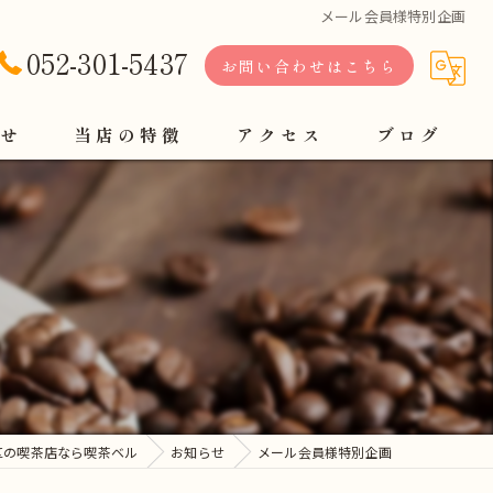
メール会員様特別企画
052-301-5437
お問い合わせはこちら
せ
当店の特徴
アクセス
ブログ
軽食
定食
コーヒー
モーニング
ランチ
区の喫茶店なら喫茶ベル
お知らせ
メール会員様特別企画