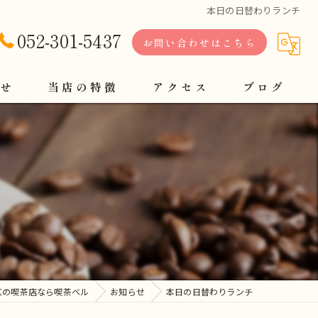
本日の日替わりランチ
052-301-5437
お問い合わせはこちら
せ
当店の特徴
アクセス
ブログ
軽食
定食
コーヒー
モーニング
ランチ
区の喫茶店なら喫茶ベル
お知らせ
本日の日替わりランチ