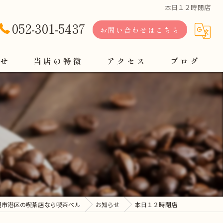
本日１２時閉店
052-301-5437
お問い合わせはこちら
せ
当店の特徴
アクセス
ブログ
軽食
定食
コーヒー
モーニング
ランチ
屋市港区の喫茶店なら喫茶ベル
お知らせ
本日１２時閉店