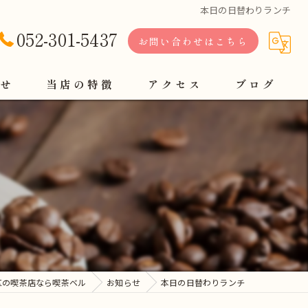
本日の日替わりランチ
052-301-5437
お問い合わせはこちら
せ
当店の特徴
アクセス
ブログ
軽食
定食
コーヒー
モーニング
ランチ
区の喫茶店なら喫茶ベル
お知らせ
本日の日替わりランチ