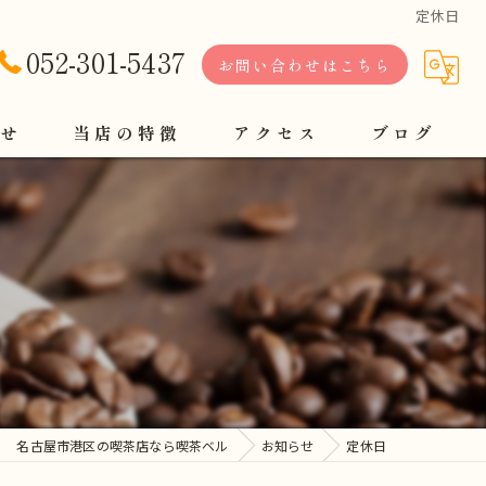
定休日
052-301-5437
お問い合わせはこちら
せ
当店の特徴
アクセス
ブログ
軽食
定食
コーヒー
モーニング
ランチ
名古屋市港区の喫茶店なら喫茶ベル
お知らせ
定休日